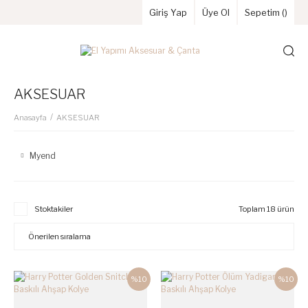
Giriş Yap
Üye Ol
Sepetim (
)
AKSESUAR
Anasayfa
AKSESUAR
Myend
Stoktakiler
Toplam 18 ürün
%10
%10