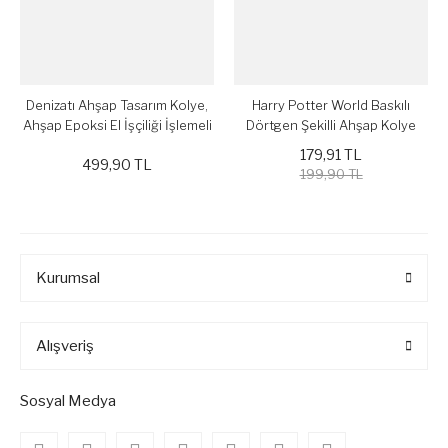
Denizatı Ahşap Tasarım Kolye,
Harry Potter World Baskılı
Ahşap Epoksi El İşçiliği İşlemeli
Dörtgen Şekilli Ahşap Kolye
Deri Kayış Modern Kolye
179,91 TL
499,90 TL
199,90 TL
Kurumsal
Alışveriş
Sosyal Medya