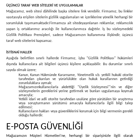
ÜÇÜNCÜ TARAF WEB SİTELERİ VE UYGULAMALAR
Mağazamız, web sitesi dâhilinde başka sitelere link verebilir. Firmamız, bu linkler
vasıtasıyla erişilen sitelerin gizlilik uygulamaları ve içeriklerine yönelik herhangi bir
sorumluluk taşımamaktadır.
Firmamıza ait sitede
yayınlanan reklamlar, reklamcılık
yapan iş ortaklarımız aracılığı ile kullanıcılarımıza dağıtılır. İş bu sözleşmedeki
Gizlilik Politikası Prensipleri, sadece Mağazamızın kullanımına ilişkindir, üçüncü
taraf web sitelerini kapsamaz.
İSTİSNAİ HALLER
Aşağıda belirtilen sınırlı hallerde Firmamız, işbu "Gizlilik Politikası" hükümleri
dışında kullanıcılara ait bilgileri üçüncü kişilere açıklayabilir. Bu durumlar sınırlı
sayıda olmak üzere;
Kanun, Kanun Hükmünde Kararname, Yönetmelik v.b. yetkili hukuki otorite
tarafından çıkarılan ve yürürlülükte olan hukuk kurallarının getirdiği
zorunluluklara uymak;
Mağazamızınkullanıcılarla akdettiği "Üyelik Sözleşmesi"'nin ve diğer
sözleşmelerin gereklerini yerine getirmek ve bunları uygulamaya koymak
amacıyla;
Yetkili idari ve adli otorite tarafından usulüne göre yürütülen bir araştırma
veya soruşturmanın yürütümü amacıyla kullanıcılarla ilgili bilgi talep
edilmesi;
Kullanıcıların hakları veya güvenliklerini korumak için bilgi vermenin gerekli
olduğu hallerdir.
E-POSTA GÜVENLİĞİ
Mağazamızın Müşteri Hizmetleri’ne, herhangi bir siparişinizle ilgili olarak