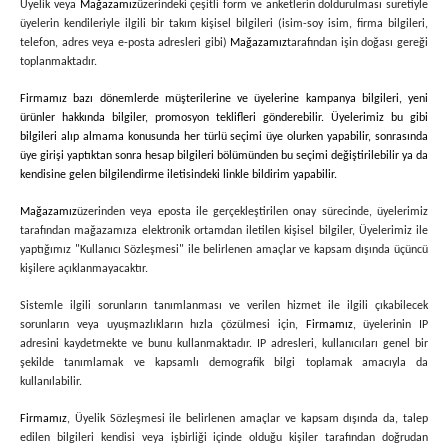
Üyelik veya
Mağazamız
üzerindeki çeşitli form ve anketlerin doldurulması suretiyle
üyelerin kendileriyle ilgili bir takım kişisel bilgileri (isim-soy isim, firma bilgileri,
telefon, adres veya e-posta adresleri gibi)
Mağazamız
tarafından işin doğası gereği
toplanmaktadır.
Firmamız bazı dönemlerde müşterilerine ve üyelerine kampanya bilgileri, yeni
ürünler hakkında bilgiler, promosyon teklifleri gönderebilir. Üyelerimiz bu gibi
bilgileri alıp almama konusunda her türlü seçimi üye olurken yapabilir, sonrasında
üye girişi yaptıktan sonra hesap bilgileri bölümünden bu seçimi değiştirilebilir ya da
kendisine gelen bilgilendirme iletisindeki linkle bildirim yapabilir.
Mağazamız
üzerinden veya eposta ile gerçekleştirilen onay sürecinde, üyelerimiz
tarafından mağazamıza elektronik ortamdan iletilen kişisel bilgiler, Üyelerimiz ile
yaptığımız "Kullanıcı Sözleşmesi" ile belirlenen amaçlar ve kapsam dışında üçüncü
kişilere açıklanmayacaktır.
Sistemle ilgili sorunların tanımlanması ve verilen hizmet ile ilgili çıkabilecek
sorunların veya uyuşmazlıkların hızla çözülmesi için,
Firmamız
, üyelerinin IP
adresini kaydetmekte ve bunu kullanmaktadır. IP adresleri, kullanıcıları genel bir
şekilde tanımlamak ve kapsamlı demografik bilgi toplamak amacıyla da
kullanılabilir.
Firmamız
, Üyelik Sözleşmesi ile belirlenen amaçlar ve kapsam dışında da, talep
edilen bilgileri kendisi veya işbirliği içinde olduğu kişiler tarafından doğrudan