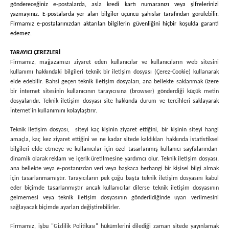
göndereceğiniz e-postalarda, asla kredi kartı numaranızı veya şifrelerinizi
yazmayınız. E-postalarda yer alan bilgiler üçüncü şahıslar tarafından görülebilir.
Firmamız e-postalarınızdan aktarılan bilgilerin güvenliğini hiçbir koşulda garanti
edemez.
TARAYICI ÇEREZLERİ
Firmamız, mağazamızı ziyaret eden kullanıcılar ve kullanıcıların web sitesini
kullanımı hakkındaki bilgileri teknik bir iletişim dosyası (Çerez-Cookie) kullanarak
elde edebilir. Bahsi geçen teknik iletişim dosyaları, ana bellekte saklanmak üzere
bir internet sitesinin kullanıcının tarayıcısına (browser) gönderdiği küçük metin
dosyalarıdır. Teknik iletişim dosyası site hakkında durum ve tercihleri saklayarak
İnternet'in kullanımını kolaylaştırır.
Teknik iletişim dosyası, siteyi kaç kişinin ziyaret ettiğini, bir kişinin siteyi hangi
amaçla, kaç kez ziyaret ettiğini ve ne kadar sitede kaldıkları hakkında istatistiksel
bilgileri elde etmeye ve kullanıcılar için özel tasarlanmış kullanıcı sayfalarından
dinamik olarak reklam ve içerik üretilmesine yardımcı olur. Teknik iletişim dosyası,
ana bellekte veya e-postanızdan veri veya başkaca herhangi bir kişisel bilgi almak
için tasarlanmamıştır. Tarayıcıların pek çoğu başta teknik iletişim dosyasını kabul
eder biçimde tasarlanmıştır ancak kullanıcılar dilerse teknik iletişim dosyasının
gelmemesi veya teknik iletişim dosyasının gönderildiğinde uyarı verilmesini
sağlayacak biçimde ayarları değiştirebilirler.
Firmamız, işbu "Gizlilik Politikası" hükümlerini dilediği zaman sitede yayınlamak