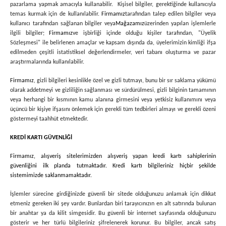
pazarlama yapmak amacıyla kullanabilir. Kişisel bilgiler, gerektiğinde kullanıcıyla
temas kurmak için de kullanılabilir.
Firmamız
tarafından talep edilen bilgiler veya
kullanıcı tarafından sağlanan bilgiler veya
Mağazamız
üzerinden yapılan işlemlerle
ilgili bilgiler;
Firmamız
ve işbirliği içinde olduğu kişiler tarafından, "Üyelik
Sözleşmesi" ile belirlenen amaçlar ve kapsam dışında da, üyelerimizin kimliği ifşa
edilmeden çeşitli istatistiksel değerlendirmeler, veri tabanı oluşturma ve pazar
araştırmalarında kullanılabilir.
Firmamız
, gizli bilgileri kesinlikle özel ve gizli tutmayı, bunu bir sır saklama yükümü
olarak addetmeyi ve gizliliğin sağlanması ve sürdürülmesi, gizli bilginin tamamının
veya herhangi bir kısmının kamu alanına girmesini veya yetkisiz kullanımını veya
üçüncü bir kişiye ifşasını önlemek için gerekli tüm tedbirleri almayı ve gerekli özeni
göstermeyi taahhüt etmektedir.
KREDİ KARTI GÜVENLİĞİ
Firmamız
, alışveriş sitelerimizden alışveriş yapan kredi kartı sahiplerinin
güvenliğini ilk planda tutmaktadır. Kredi kartı bilgileriniz hiçbir şekilde
sistemimizde saklanmamaktadır.
İşlemler sürecine girdiğinizde güvenli bir sitede olduğunuzu anlamak için dikkat
etmeniz gereken iki şey vardır. Bunlardan biri tarayıcınızın en alt satırında bulunan
bir anahtar ya da kilit simgesidir. Bu güvenli bir internet sayfasında olduğunuzu
gösterir ve her türlü bilgileriniz şifrelenerek korunur. Bu bilgiler, ancak satış