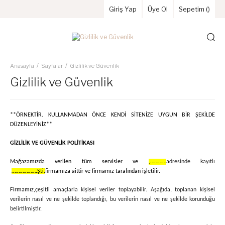
Giriş Yap
Üye Ol
Sepetim (
)
Anasayfa
Sayfalar
Gizlilik ve Güvenlik
Gizlilik ve Güvenlik
**ÖRNEKTİR. KULLANMADAN ÖNCE KENDİ SİTENİZE UYGUN BİR ŞEKİLDE
DÜZENLEYİNİZ**
GİZLİLİK VE GÜVENLİK POLİTİKASI
Mağazamızda verilen tüm servisler ve
,…………
adresinde kayıtlı
……………….Şti.
firmamıza aittir ve firmamız tarafından işletilir.
Firmamız,
çeşitli amaçlarla kişisel veriler toplayabilir. Aşağıda, toplanan kişisel
verilerin nasıl ve ne şekilde toplandığı, bu verilerin nasıl ve ne şekilde korunduğu
belirtilmiştir.