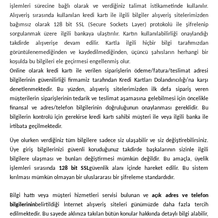
işlemleri sürecine bağlı olarak ve verdiğiniz talimat istikametinde kullanılır.
Alışveriş sırasında kullanılan kredi kartı ile ilgili bilgiler alışveriş sitelerimizden
bağımsız olarak 128 bit SSL (Secure Sockets Layer) protokolü ile şifrelenip
sorgulanmak üzere ilgili bankaya ulaştırılır. Kartın kullanılabilirliği onaylandığı
takdirde alışverişe devam edilir. Kartla ilgili hiçbir bilgi tarafımızdan
görüntülenemediğinden ve kaydedilmediğinden, üçüncü şahısların herhangi bir
koşulda bu bilgileri ele geçirmesi engellenmiş olur.
Online olarak kredi kartı ile verilen siparişlerin ödeme/fatura/teslimat adresi
bilgilerinin güvenilirliği firmamiz tarafından Kredi Kartları Dolandırıcılığı'na karşı
denetlenmektedir. Bu yüzden, alışveriş sitelerimizden ilk defa sipariş veren
müşterilerin siparişlerinin tedarik ve teslimat aşamasına gelebilmesi için öncelikle
finansal ve adres/telefon bilgilerinin doğruluğunun onaylanması gereklidir. Bu
bilgilerin kontrolü için gerekirse kredi kartı sahibi müşteri ile veya ilgili banka ile
irtibata geçilmektedir.
Üye olurken verdiğiniz tüm bilgilere sadece siz ulaşabilir ve siz değiştirebilirsiniz.
Üye giriş bilgilerinizi güvenli koruduğunuz takdirde başkalarının sizinle ilgili
bilgilere ulaşması ve bunları değiştirmesi mümkün değildir. Bu amaçla, üyelik
işlemleri sırasında
128 bit SSL
güvenlik alanı içinde hareket edilir. Bu sistem
kırılması mümkün olmayan bir uluslararası bir şifreleme standardıdır.
Bilgi hattı veya müşteri hizmetleri servisi bulunan ve
açık adres ve telefon
bilgilerinin
belirtildiği İnternet alışveriş siteleri günümüzde daha fazla tercih
edilmektedir. Bu sayede aklınıza takılan bütün konular hakkında detaylı bilgi alabilir,