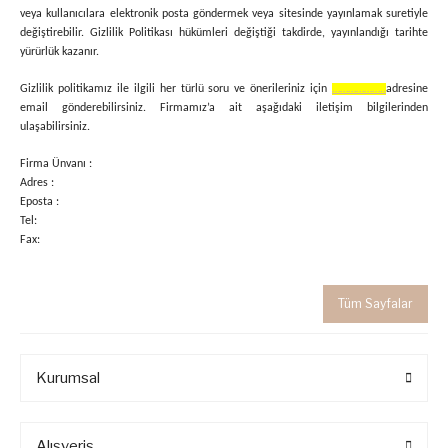
veya kullanıcılara elektronik posta göndermek veya sitesinde yayınlamak suretiyle
değiştirebilir. Gizlilik Politikası hükümleri değiştiği takdirde, yayınlandığı tarihte
yürürlük kazanır.
Gizlilik politikamız ile ilgili her türlü soru ve önerileriniz için
………………..
adresine
email gönderebilirsiniz. Firmamız’a ait aşağıdaki iletişim bilgilerinden
ulaşabilirsiniz.
Firma Ünvanı :
Adres :
Eposta :
Tel:
Fax:
Tüm Sayfalar
Kurumsal
Alışveriş