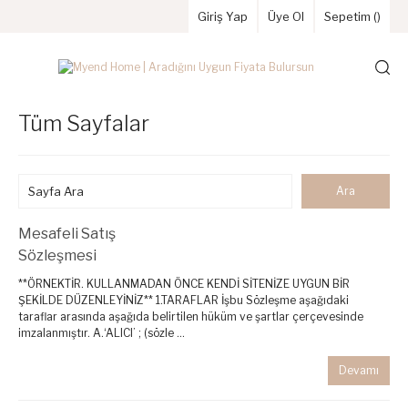
Giriş Yap
Üye Ol
Sepetim (
)
Tüm Sayfalar
Mesafeli Satış
Sözleşmesi
**ÖRNEKTİR. KULLANMADAN ÖNCE KENDİ SİTENİZE UYGUN BİR
ŞEKİLDE DÜZENLEYİNİZ** 1.TARAFLAR İşbu Sözleşme aşağıdaki
taraflar arasında aşağıda belirtilen hüküm ve şartlar çerçevesinde
imzalanmıştır. A.‘ALICI’ ; (sözle ...
Devamı