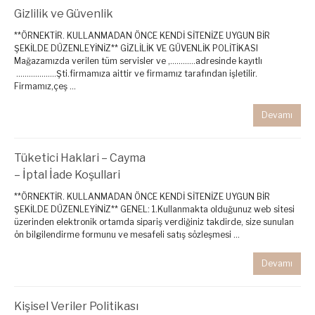
Gizlilik ve Güvenlik
**ÖRNEKTİR. KULLANMADAN ÖNCE KENDİ SİTENİZE UYGUN BİR
ŞEKİLDE DÜZENLEYİNİZ** GİZLİLİK VE GÜVENLİK POLİTİKASI
Mağazamızda verilen tüm servisler ve ,…………adresinde kayıtlı
……………….Şti.firmamıza aittir ve firmamız tarafından işletilir.
Firmamız,çeş ...
Devamı
Tüketici Haklari – Cayma
– İptal İade Koşullari
**ÖRNEKTİR. KULLANMADAN ÖNCE KENDİ SİTENİZE UYGUN BİR
ŞEKİLDE DÜZENLEYİNİZ** GENEL: 1.Kullanmakta olduğunuz web sitesi
üzerinden elektronik ortamda sipariş verdiğiniz takdirde, size sunulan
ön bilgilendirme formunu ve mesafeli satış sözleşmesi ...
Devamı
Kişisel Veriler Politikası