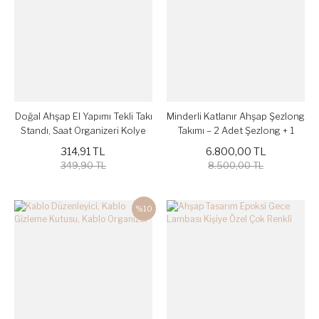
Doğal Ahşap El Yapımı Tekli Takı
Minderli Katlanır Ahşap Şezlong
Standı, Saat Organizeri Kolye
Takımı – 2 Adet Şezlong + 1
Küpe Yüzük Bileklik Düzenleyici
Sehpa, Bahçe, Balkon
314,91 TL
6.800,00 TL
349,90 TL
8.500,00 TL
%10