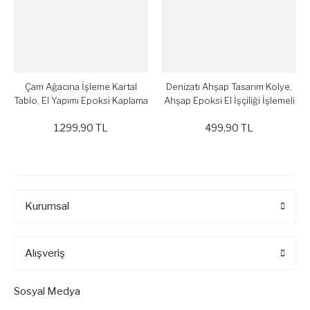
Çam Ağacına İşleme Kartal
Denizatı Ahşap Tasarım Kolye,
Tablo, El Yapımı Epoksi Kaplama
Ahşap Epoksi El İşçiliği İşlemeli
Dekoratif Tablo
Deri Kayış Modern Kolye
1.299,90 TL
499,90 TL
Kurumsal
Alışveriş
Sosyal Medya