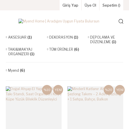
Giriş Yap
Üye Ol
Sepetim (
)
AKSESUAR
(1)
DEKORASYON
(1)
DEPOLAMA VE
DÜZENLEME
(1)
TAKI&MAKYAJ
TÜM ÜRÜNLER
(6)
ORGANİZERİ
(1)
Myend
(6)
%10
YENİ
%20
YENİ