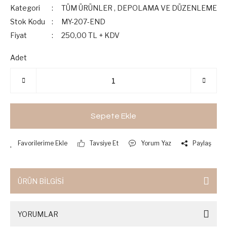
Kategori
TÜM ÜRÜNLER
,
DEPOLAMA VE DÜZENLEME
Stok Kodu
MY-207-END
Fiyat
250,00 TL + KDV
Adet
Sepete Ekle
Tavsiye Et
Yorum Yaz
Paylaş
ÜRÜN BİLGİSİ
YORUMLAR